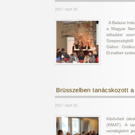
2017. April 26.
A Balassi Inté
a Magyar Nemz
előadást sze
Szepességből 
Gábor: Gótiku
Erzsébet széke
Brüsszelben tanácskozott 
2017. April 25.
Kibővített ül
(KMAT). A tan
vendégként je