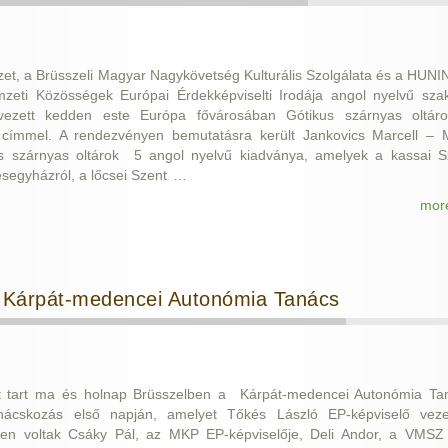
zet, a Brüsszeli Magyar Nagykövetség Kulturális Szolgálata és a HUNI
eti Közösségek Európai Érdekképviselti Irodája angol nyelvű sza
rvezett kedden este Európa fővárosában Gótikus szárnyas oltár
címmel. A rendezvényen bemutatásra került Jankovics Marcell – 
s szárnyas oltárok 5 angol nyelvű kiadványa, amelyek a kassai S
segyházról, a lőcsei Szent
…
mor
a Kárpát-medencei Autonómia Tanács
ést tart ma és holnap Brüsszelben a Kárpát-medencei Autonómia Ta
ácskozás első napján, amelyet Tőkés László EP-képviselő vezet
len voltak Csáky Pál, az MKP EP-képviselője, Deli Andor, a VMSZ