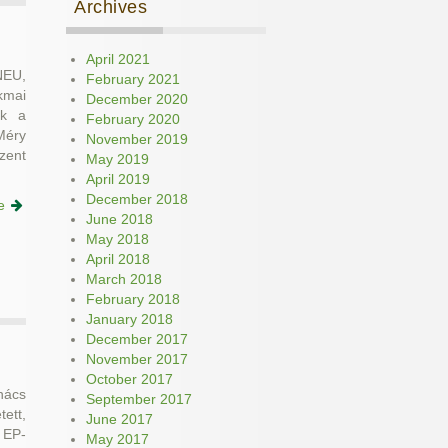
Archives
April 2021
NEU,
February 2021
kmai
December 2020
ok a
February 2020
Méry
November 2019
zent
May 2019
April 2019
December 2018
e
June 2018
May 2018
April 2018
March 2018
February 2018
January 2018
December 2017
November 2017
October 2017
nács
September 2017
ett,
June 2017
 EP-
May 2017