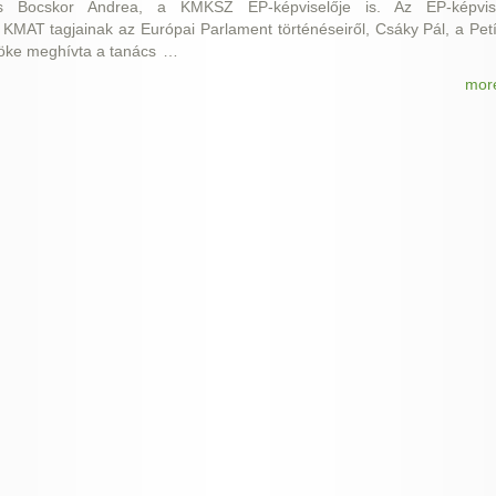
és Bocskor Andrea, a KMKSZ EP-képviselője is. Az EP-képvis
KMAT tagjainak az Európai Parlament történéseiről, Csáky Pál, a Petí
nöke meghívta a tanács
…
mor